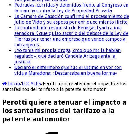
Pedradas, corridas y detenidos frente al Congreso en
la marcha contra la Ley de Propiedad Privada
La Cámara de Casación confirmó el procesamiento de
Julio de Vido y su esposa por enriquecimiento ilícito
La contundente respuesta de Benegas Lynch a una
senadora K que quiso sacarlo del debate de la Ley de
Tierras por tener una empresa que vende campos a
extranjeros
«Yo tenía mi propia droga, creo que me la habían
regalado»: qué declaró Candela Arizaga ante la
justicia
Declaró el enfermero que fue el último en ver con
vida a Maradona: «Descansaba en buena forma»
Inicio
/
LOCALES
/
Perotti quiere atenuar el impacto a los
santafesinos del tarifazo a la patente automotor
Perotti quiere atenuar el impacto a
los santafesinos del tarifazo a la
patente automotor