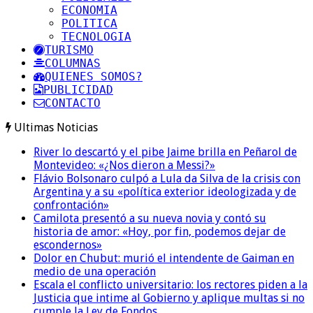
ECONOMIA
POLITICA
TECNOLOGIA
TURISMO
COLUMNAS
QUIENES SOMOS?
PUBLICIDAD
CONTACTO
Ultimas Noticias
River lo descartó y el pibe Jaime brilla en Peñarol de
Montevideo: «¿Nos dieron a Messi?»
Flávio Bolsonaro culpó a Lula da Silva de la crisis con
Argentina y a su «política exterior ideologizada y de
confrontación»
Camilota presentó a su nueva novia y contó su
historia de amor: «Hoy, por fin, podemos dejar de
escondernos»
Dolor en Chubut: murió el intendente de Gaiman en
medio de una operación
Escala el conflicto universitario: los rectores piden a la
Justicia que intime al Gobierno y aplique multas si no
cumple la Ley de Fondos