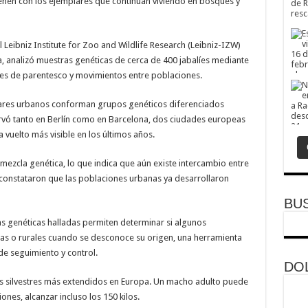
enen con los ejemplares que continúan viviendo en bosques y
l Leibniz Institute for Zoo and Wildlife Research (Leibniz-IZW)
a, analizó muestras genéticas de cerca de 400 jabalíes mediante
es de parentesco y movimientos entre poblaciones.
ares urbanos conforman grupos genéticos diferenciados
ervó tanto en Berlín como en Barcelona, dos ciudades europeas
 vuelto más visible en los últimos años.
 mezcla genética, lo que indica que aún existe intercambio entre
 constataron que las poblaciones urbanas ya desarrollaron
BU
as genéticas halladas permiten determinar si algunos
as o rurales cuando se desconoce su origen, una herramienta
de seguimiento y control.
DOL
ros silvestres más extendidos en Europa. Un macho adulto puede
ones, alcanzar incluso los 150 kilos.