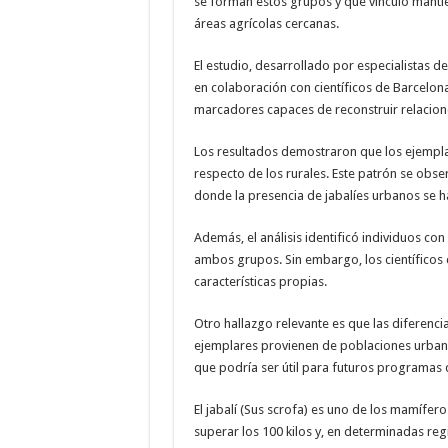
se forman estos grupos y qué vínculo manti
áreas agrícolas cercanas.
El estudio, desarrollado por especialistas de
en colaboración con científicos de Barcelon
marcadores capaces de reconstruir relacion
Los resultados demostraron que los ejempl
respecto de los rurales. Este patrón se obs
donde la presencia de jabalíes urbanos se ha
Además, el análisis identificó individuos con
ambos grupos. Sin embargo, los científicos
características propias.
Otro hallazgo relevante es que las diferenci
ejemplares provienen de poblaciones urban
que podría ser útil para futuros programas 
El jabalí (Sus scrofa) es uno de los mamífe
superar los 100 kilos y, en determinadas regi