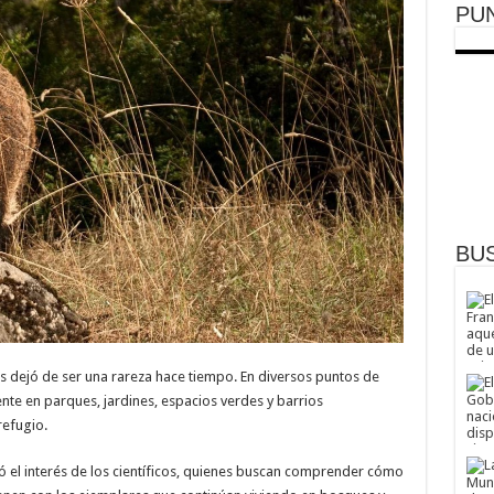
PU
BU
s dejó de ser una rareza hace tiempo. En diversos puntos de
te en parques, jardines, espacios verdes y barrios
refugio.
ó el interés de los científicos, quienes buscan comprender cómo