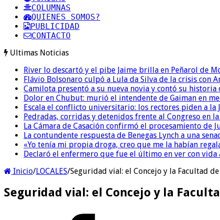
COLUMNAS
QUIENES SOMOS?
PUBLICIDAD
CONTACTO
Ultimas Noticias
River lo descartó y el pibe Jaime brilla en Peñarol de 
Flávio Bolsonaro culpó a Lula da Silva de la crisis con 
Camilota presentó a su nueva novia y contó su historia
Dolor en Chubut: murió el intendente de Gaiman en me
Escala el conflicto universitario: los rectores piden a 
Pedradas, corridas y detenidos frente al Congreso en l
La Cámara de Casación confirmó el procesamiento de Jul
La contundente respuesta de Benegas Lynch a una senad
«Yo tenía mi propia droga, creo que me la habían regala
Declaró el enfermero que fue el último en ver con vid
Inicio
/
LOCALES
/
Seguridad vial: el Concejo y la Facultad d
Seguridad vial: el Concejo y la Facul