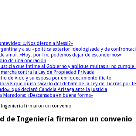
Montevideo: «¿Nos dieron a Messi?»
Argentina y a su «política exterior ideologizada y de confrontac
 de amor: «Hoy, por fin, podemos dejar de escondernos»
dio de una operación
la Justicia que intime al Gobierno y aplique multas si no cumple
a marcha contra la Ley de Propiedad Privada
io de Vido y su esposa por enriquecimiento ilícito
ora K que quiso sacarlo del debate de la Ley de Tierras por 
do»: qué declaró Candela Arizaga ante la justicia
a a Maradona: «Descansaba en buena forma»
e Ingeniería firmaron un convenio
tad de Ingeniería firmaron un convenio