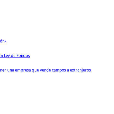
ión»
 la Ley de Fondos
tener una empresa que vende campos a extranjeros